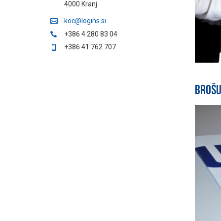
4000 Kranj
koc@logins.si
+386 4 280 83 04
+386 41 762 707
Brošu