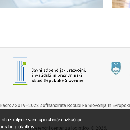
 kadrov 2019–2022 sofinancirata Republika Slovenija in Evropska
erih izboljšuje vašo uporabniško izkušnjo.
uporabo piškotkov.
Kompetenčni center za logistiko, © 2026.