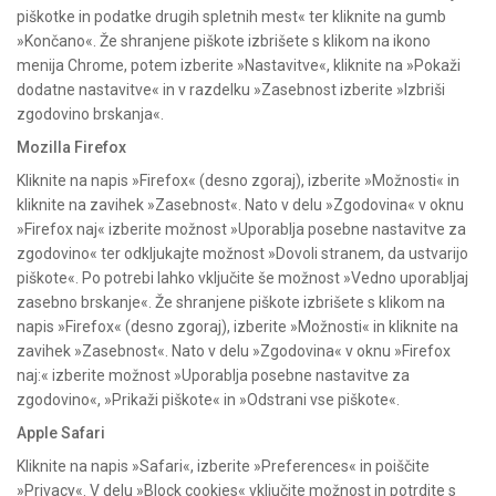
piškotke in podatke drugih spletnih mest« ter kliknite na gumb
»Končano«. Že shranjene piškote izbrišete s klikom na ikono
menija Chrome, potem izberite »Nastavitve«, kliknite na »Pokaži
dodatne nastavitve« in v razdelku »Zasebnost izberite »Izbriši
zgodovino brskanja«.
Mozilla Firefox
Kliknite na napis »Firefox« (desno zgoraj), izberite »Možnosti« in
kliknite na zavihek »Zasebnost«. Nato v delu »Zgodovina« v oknu
»Firefox naj« izberite možnost »Uporablja posebne nastavitve za
zgodovino« ter odkljukajte možnost »Dovoli stranem, da ustvarijo
piškote«. Po potrebi lahko vključite še možnost »Vedno uporabljaj
zasebno brskanje«. Že shranjene piškote izbrišete s klikom na
napis »Firefox« (desno zgoraj), izberite »Možnosti« in kliknite na
zavihek »Zasebnost«. Nato v delu »Zgodovina« v oknu »Firefox
naj:« izberite možnost »Uporablja posebne nastavitve za
zgodovino«, »Prikaži piškote« in »Odstrani vse piškote«.
Apple Safari
Kliknite na napis »Safari«, izberite »Preferences« in poiščite
»Privacy«. V delu »Block cookies« vključite možnost in potrdite s