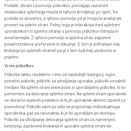
Podatki, zbrani s pomočjo piškotkov, pomagajo razumeti
obiskovalce spletnega mesta in njihovo krmiljenje po njem. Vsi
podatki so anonimni, z njihovo pomočjo pa je mogoče analizirati
promet na spletni strani. Poleg tega je interakcija med spletnim
uporabnikom in spletno stranjo s pomočjo piškotkov hitrejša in
enostavnejša. Z njihovo pomočjo si spletna stran zapomni
posameznikove preference in izkušnje. S tem je prihranjen čas,
brskanje po spletnih straneh pa je s tem tudi bolj učinkovito in
prijetno.
Vrste piškotkov
Piškotke lahko razdelimo v eno od naslednjih kategorij: nujno
potrebni piškotki, piškotki za izboljšanje uporabe, piškotki socialnih
medijev. Na spletni strani www.poslo.si uporabljamo piškotke, ki so
pomembni za delovanje spletne strani. Na spletni strani uporabniki
ne zbiramo osebnih podatkov, ki bi jih uporabnik aktivno izpolnil oz.
posredoval. Piškotki sami po sebi ne prepoznajo individualnega
uporabnika, pač pa računalnik, ki je bil uporabljen pri dostopu.
Piškotki za izboljšanje delovanja spletne strani so namenjeni
beleženju zgodovine brskanja in uporabe spletne strani ter