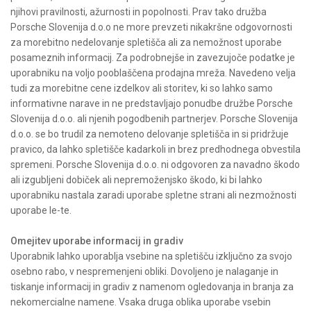
njihovi pravilnosti, ažurnosti in popolnosti. Prav tako družba
Porsche Slovenija d.o.o ne more prevzeti nikakršne odgovornosti
za morebitno nedelovanje spletišča ali za nemožnost uporabe
posameznih informacij. Za podrobnejše in zavezujoče podatke je
uporabniku na voljo pooblaščena prodajna mreža. Navedeno velja
tudi za morebitne cene izdelkov ali storitev, ki so lahko samo
informativne narave in ne predstavljajo ponudbe družbe Porsche
Slovenija d.o.o. ali njenih pogodbenih partnerjev. Porsche Slovenija
d.o.o. se bo trudil za nemoteno delovanje spletišča in si pridržuje
pravico, da lahko spletišče kadarkoli in brez predhodnega obvestila
spremeni. Porsche Slovenija d.o.o. ni odgovoren za navadno škodo
ali izgubljeni dobiček ali nepremoženjsko škodo, ki bi lahko
uporabniku nastala zaradi uporabe spletne strani ali nezmožnosti
uporabe le-te.
Omejitev uporabe informacij in gradiv
Uporabnik lahko uporablja vsebine na spletišču izključno za svojo
osebno rabo, v nespremenjeni obliki. Dovoljeno je nalaganje in
tiskanje informacij in gradiv z namenom ogledovanja in branja za
nekomercialne namene. Vsaka druga oblika uporabe vsebin