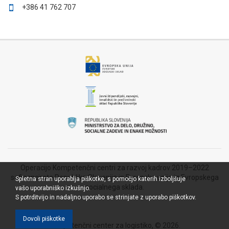
+386 41 762 707
Operacijo Kompetenčni centri za razvoj kadrov 2019–2022
sofinancirata Republika Slovenija in Evropska unija iz Evropskega
Spletna stran uporablja piškotke, s pomočjo katerih izboljšuje
socialnega sklada.
vašo uporabniško izkušnjo.
S potrditvijo in nadaljno uporabo se
strinjate z uporabo piškotkov.
Dovoli piškotke
Kompetenčni center za logistiko, © 2026.