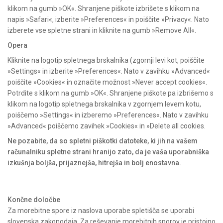
klikom na gumb »OK«. Shranjene piškote izbrišete s klikom na
napis »Safari«, izberite »Preferences« in poiščite »Privacy«. Nato
izberete vse spletne strani in kliknite na gumb »Remove All«.
Opera
Kliknite na logotip spletnega brskalnika (zgornji levi kot, poiščite
»Settings« in izberite »Preferences«. Nato v zavihku »Advanced«
poiščite »Cookies« in označite možnost »Never accept cookies«.
Potrdite s klikom na gumb »OK«. Shranjene piškote pa izbrišemo s
klikom na logotip spletnega brskalnika v zgornjem levem kotu,
poiščemo »Settings« in izberemo »Preferences«. Nato v zavihku
»Advanced« poiščemo zavihek »Cookies« in »Delete all cookies.
Ne pozabite, da so spletni piškotki datoteke, ki jih na vašem
računalniku spletne strani hranijo zato, da je vaša uporabniška
izkušnja boljša, prijaznejša, hitrejša in bolj enostavna.
Končne določbe
Za morebitne spore iz naslova uporabe spletišča se uporabi
slovenska zakonodaja. Za reševanje morebitnih sporov je pristojno