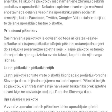
analitike. Te skupine piškotkov niso namenjene zbiranju osebnih
podatkov o uporabnikih. Nekatere spletne strani imajo možnost
enostavnega deljenja vsebin na uporabniku ljubih socialnih
omrežjih, kot so Facebook, Twitter, Google+. Vsi socialni mediji za
to dejanje uporabljajo lastne piškotke.
Prisotnost piškotkov
Čas hranjenja piškotkov je odvisen od tega ali gre za »sejne«
piškotke ali »trajne« piškotke. »Sejni« piškotki ostanejo shranjeni
do zaključka posamezne spletne seje. »Trajni« piškotki ostanejo
shranjeni do njenega izteka oz. do takrat, ko pride do njihovega
izbrisa.
Lastni piškotki in piškotki tretjih
Lastni piškotki so tiste vrste piškotki, ki pripadajo podjetju Porsche
Slovenija d.o.o. in jih shranjujemo na lastni opremi. Piškotki tretjih
so piškotki, ki jih tretji namestijo na vašem brskalniku prek spletne
strani, ki je ne obvladuje podjetje Porsche Slovenija d.o.o.
Upravljanje s piškotki
V zvezi z uporabo lastnih piškotkov lahko uporabljate spletni