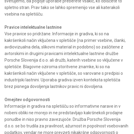
svetujemo, da pogoje uporabe preberete vsakič, ko obiščete to
spletno stran. Prav tako se lahko spremenijo vse ali katerakoli
vsebina na spletišču.
Pravice intelektualne lastnine
Vse pravice so pridržane. Informacije in gradiva, ki so na
kakršenkoli način vključena v spletišče (na primer vsebine, članki,
avdiovizualna dela, slikovni material in podobno) so zaščitene z
avtorskimi in drugimi pravicami intelektualne lastnine družbe
Porsche Slovenija d.o.o. ali družb, katerih vsebine so vključene v
spletišče. Blagovne oziroma storitvene znamke, ki so na
kakršenkoli način vključene v spletišče, so varovane s predpisi o
industrijski lastnini. Uporaba gradiva izven konteksta spletišča
brez pisnega dovoljenja lastnikov pravic ni dovoljena.
Omejitev odgovornosti
Informacije in gradiva na spletišču so informativne narave in v
nobeni obliki ne morejo in ne predstavljajo kakršnekoli prodajne
ponudbe in niso pravno zavezujoče. Družba Porsche Slovenija
d.o.o. se bo trudila za pravilnost, ažurnost in popolnost vsebovanih
podatkov, vendar ne more prevzeti nikakršne odgovornosti o