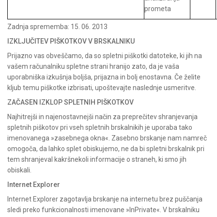
prometa
Zadnja sprememba: 15. 06. 2013
IZKLJUČITEV PIŠKOTKOV V BRSKALNIKU
Prijazno vas obveščamo, da so spletni piškotki datoteke, ki jih na
vašem računalniku spletne strani hranijo zato, da je vaša
uporabniška izkušnja boljša, prijazna in bolj enostavna. Če želite
kljub temu piškotke izbrisati, upoštevajte naslednje usmeritve.
ZAČASEN IZKLOP SPLETNIH PIŠKOTKOV
Najhitrejši in najenostavnejši način za preprečitev shranjevanja
spletnih piškotov pri vseh spletnih brskalnikih je uporaba tako
imenovanega »zasebnega okna«. Zasebno brskanje nam namreč
omogoča, da lahko splet obiskujemo, ne da bi spletni brskalnik pri
tem shranjeval kakršnekoli informacije o straneh, ki smo jih
obiskali.
Internet Explorer
Internet Explorer zagotavlja brskanje na internetu brez puščanja
sledi preko funkcionalnosti imenovane »InPrivate«. V brskalniku