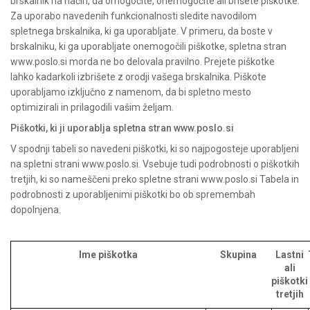
brskalnik na način, da omogočite, onemogočite ali brišete piškotke.
Za uporabo navedenih funkcionalnosti sledite navodilom
spletnega brskalnika, ki ga uporabljate. V primeru, da boste v
brskalniku, ki ga uporabljate onemogočili piškotke, spletna stran
www.poslo.si morda ne bo delovala pravilno. Prejete piškotke
lahko kadarkoli izbrišete z orodji vašega brskalnika. Piškote
uporabljamo izključno z namenom, da bi spletno mesto
optimizirali in prilagodili vašim željam.
Piškotki, ki ji uporablja spletna stran www.poslo.si
V spodnji tabeli so navedeni piškotki, ki so najpogosteje uporabljeni
na spletni strani www.poslo.si. Vsebuje tudi podrobnosti o piškotkih
tretjih, ki so nameščeni preko spletne strani www.poslo.si Tabela in
podrobnosti z uporabljenimi piškotki bo ob spremembah
dopolnjena.
Ime piškotka
Skupina
Lastni
ali
piškotki
tretjih