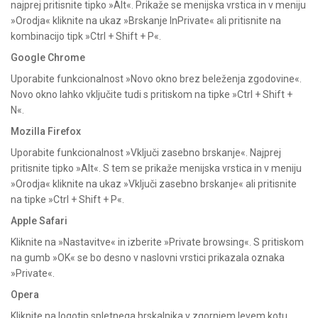
najprej pritisnite tipko »Alt«. Prikaže se menijska vrstica in v meniju
»Orodja« kliknite na ukaz »Brskanje InPrivate« ali pritisnite na
kombinacijo tipk »Ctrl + Shift + P«.
Google Chrome
Uporabite funkcionalnost »Novo okno brez beleženja zgodovine«.
Novo okno lahko vključite tudi s pritiskom na tipke »Ctrl + Shift +
N«.
Mozilla Firefox
Uporabite funkcionalnost »Vključi zasebno brskanje«. Najprej
pritisnite tipko »Alt«. S tem se prikaže menijska vrstica in v meniju
»Orodja« kliknite na ukaz »Vključi zasebno brskanje« ali pritisnite
na tipke »Ctrl + Shift + P«.
Apple Safari
Kliknite na »Nastavitve« in izberite »Private browsing«. S pritiskom
na gumb »OK« se bo desno v naslovni vrstici prikazala oznaka
»Private«.
Opera
Kliknite na logotip spletnega brskalnika v zgornjem levem kotu.