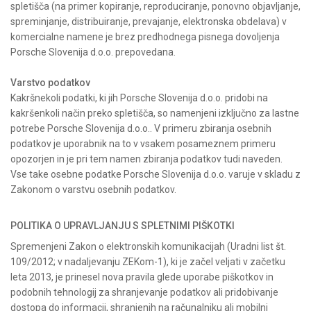
spletišča (na primer kopiranje, reproduciranje, ponovno objavljanje,
spreminjanje, distribuiranje, prevajanje, elektronska obdelava) v
komercialne namene je brez predhodnega pisnega dovoljenja
Porsche Slovenija d.o.o. prepovedana.
Varstvo podatkov
Kakršnekoli podatki, ki jih Porsche Slovenija d.o.o. pridobi na
kakršenkoli način preko spletišča, so namenjeni izključno za lastne
potrebe Porsche Slovenija d.o.o.. V primeru zbiranja osebnih
podatkov je uporabnik na to v vsakem posameznem primeru
opozorjen in je pri tem namen zbiranja podatkov tudi naveden.
Vse take osebne podatke Porsche Slovenija d.o.o. varuje v skladu z
Zakonom o varstvu osebnih podatkov.
POLITIKA O UPRAVLJANJU S SPLETNIMI PIŠKOTKI
Spremenjeni Zakon o elektronskih komunikacijah (Uradni list št.
109/2012; v nadaljevanju ZEKom-1), ki je začel veljati v začetku
leta 2013, je prinesel nova pravila glede uporabe piškotkov in
podobnih tehnologij za shranjevanje podatkov ali pridobivanje
dostopa do informacij, shranjenih na računalniku ali mobilni