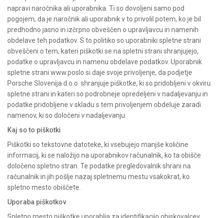
napravi naročnika ali uporabnika. Ti so dovoljeni samo pod
pogojem, da je naročnik ali uporabnik v to privolil potem, ko je bil
predhodno jasno in izčrpno obveščen o upravljavcu in namenih
obdelave teh podatkov. S to politiko so uporabniki spletne strani
obveščeni o tem, kateri piškotki se na spletni strani shranjujejo,
podatke o upravljavcu in namenu obdelave podatkov. Uporabnik
spletne strani www.poslo.si daje svoje privoljenje, da podjetje
Porsche Slovenija d.o.o. shranjuje piškotke, ki so pridobljeni v okviru
spletne strani in kateri so podrobneje opredeljeni v nadaljevanju in
podatke pridobljene v skladu s tem privoljenjem obdeluje zaradi
namenov, ki so določeni v nadaljevanju.
Kaj so to piškotki
Piškotki so tekstovne datoteke, ki vsebujejo manjše količine
informacij, ki se naložijo na uporabnikov računalnik, ko ta obišče
določeno spletno stran. Te podatke pregledovalnik shrani na
računalnik in jih pošlje nazaj spletnemu mestu vsakokrat, ko
spletno mesto obiščete.
Uporaba piškotkov
Spletno mesto piškotke uporablja za identifikacijo obiskovalcev.