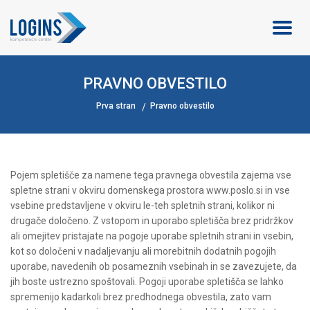
PRAVNO OBVESTILO
Prva stran
Pravno obvestilo
Pojem spletišče za namene tega pravnega obvestila zajema vse
spletne strani v okviru domenskega prostora www.poslo.si in vse
vsebine predstavljene v okviru le-teh spletnih strani, kolikor ni
drugače določeno. Z vstopom in uporabo spletišča brez pridržkov
ali omejitev pristajate na pogoje uporabe spletnih strani in vsebin,
kot so določeni v nadaljevanju ali morebitnih dodatnih pogojih
uporabe, navedenih ob posameznih vsebinah in se zavezujete, da
jih boste ustrezno spoštovali. Pogoji uporabe spletišča se lahko
spremenijo kadarkoli brez predhodnega obvestila, zato vam