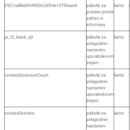
5921ca88a9f69000e2d3feb10736aeb6
piškotki za
lastni
pravilen pretok
zahtev in
informacij
ja_t3_blank_tpl
piškotki za
lastni
prilagoditev
nastavitev
uporabnikovim
željam
cookiesDisclosureCount
piškotki za
lastni
prilagoditev
nastavitev
uporabnikovim
željam
cookiesDirective
piškotki za
lastni
prilagoditev
nastavitev