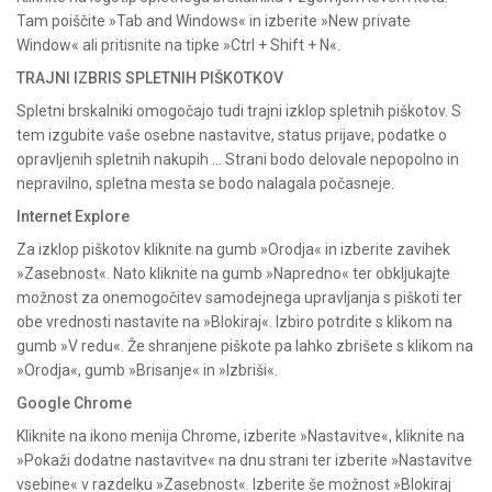
Tam poiščite »Tab and Windows« in izberite »New private
Window« ali pritisnite na tipke »Ctrl + Shift + N«.
TRAJNI IZBRIS SPLETNIH PIŠKOTKOV
Spletni brskalniki omogočajo tudi trajni izklop spletnih piškotov. S
tem izgubite vaše osebne nastavitve, status prijave, podatke o
opravljenih spletnih nakupih … Strani bodo delovale nepopolno in
nepravilno, spletna mesta se bodo nalagala počasneje.
Internet Explore
Za izklop piškotov kliknite na gumb »Orodja« in izberite zavihek
»Zasebnost«. Nato kliknite na gumb »Napredno« ter obkljukajte
možnost za onemogočitev samodejnega upravljanja s piškoti ter
obe vrednosti nastavite na »Blokiraj«. Izbiro potrdite s klikom na
gumb »V redu«. Že shranjene piškote pa lahko zbrišete s klikom na
»Orodja«, gumb »Brisanje« in »Izbriši«.
Google Chrome
Kliknite na ikono menija Chrome, izberite »Nastavitve«, kliknite na
»Pokaži dodatne nastavitve« na dnu strani ter izberite »Nastavitve
vsebine« v razdelku »Zasebnost«. Izberite še možnost »Blokiraj