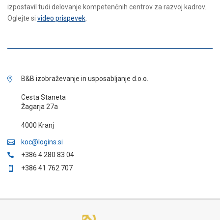
izpostavil tudi delovanje kompetenčnih centrov za razvoj kadrov.
Oglejte si
video prispevek
.
B&B izobraževanje in usposabljanje d.o.o.
Cesta Staneta
Žagarja 27a
4000 Kranj
koc@logins.si
+386 4 280 83 04
+386 41 762 707